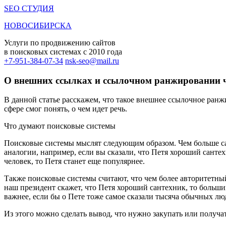
SEO СТУДИЯ
НОВОСИБИРСКА
Услуги по продвижению сайтов
в поисковых системах c 2010 года
+7-951-384-07-34
nsk-seo@mail.ru
О внешних ссылках и ссылочном ранжировании 
В данной статье расскажем, что такое внешнее ссылочное ранжи
сфере смог понять, о чем идет речь.
Что думают поисковые системы
Поисковые системы мыслят следующим образом. Чем больше сайт
аналогии, например, если вы сказали, что Петя хороший сантех
человек, то Петя станет еще популярнее.
Также поисковые системы считают, что чем более авторитетный
наш президент скажет, что Петя хороший сантехник, то больши
важнее, если бы о Пете тоже самое сказали тысяча обычных лю
Из этого можно сделать вывод, что нужно закупать или получа