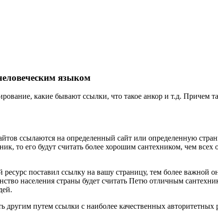
человеческим языком
рование, какие бывают ссылки, что такое анкор и т.д. Причем т
ов ссылаются на определенный сайт или определенную страницу 
ник, то его будут считать более хорошим сантехником, чем всех 
 ресурс поставил ссылку на вашу страницу, тем более важной он
нство населения страны будет считать Петю отличным сантехник
дей.
ть другим путем ссылки с наиболее качественных авторитетных 