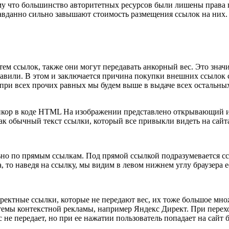
му что большинство авторитетных ресурсов были лишены права г
равданно сильно завышают стоимость размещения ссылок на них.
м ссылок, также они могут передавать анкорный вес. Это значит,
ставили. В этом и заключается причина покупки внешних ссылок
 при всех прочих равных мы будем выше в выдаче всех остальных
ор в коде HTML На изображении представлено открывающий и зак
ак обычный текст ссылки, который все привыкли видеть на сайт
по прямым ссылкам. Под прямой ссылкой подразумевается ссылка
, то наведя на ссылку, мы видим в левом нижнем углу браузера е
ректные ссылки, которые не передают вес, их тоже большое мно
мы контекстной рекламы, например Яндекс Директ. При переходе
с не передает, но при ее нажатии пользователь попадает на сайт 