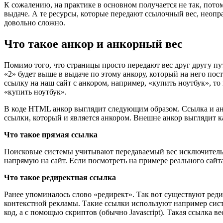
К сожалению, на практике в основном получается не так, пото
выдаче. А те ресурсы, которые передают ссылочный вес, неоп
довольно сложно.
Что такое анкор и анкорный вес
Помимо того, что страницы просто передают вес друг другу путе
«2» будет выше в выдаче по этому анкору, который на него по
ссылку на наш сайт с анкором, например, «купить ноутбук», то
«купить ноутбук».
В коде HTML анкор выглядит следующим образом. Ссылка и анк
ссылки, который и является анкором. Внешне анкор выглядит к
Что такое прямая ссылка
Поисковые системы учитывают передаваемый вес исключительно 
напрямую на сайт. Если посмотреть на примере реального сайта
Что такое редиректная ссылка
Ранее упоминалось слово «редирект». Так вот существуют реди
контекстной рекламы. Такие ссылки используют например систе
код, а с помощью скриптов (обычно Javascript). Такая ссылка ве