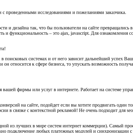
ии с проведенными исследованиями и пожеланиями заказчика.
и и дизайна так, что бы пользователи на сайте превращались в
 и функциональность – это ajax, javascript. Для ознакомления 
та!
в поисковых системах и от него зависит дальнейший успех Ваше
сли он относится к сфере бизнеса, то упускать возможность пол
 вашей фирмы или услуг в интернете. Работает на системе упр
онверсий на сайте, подойдет если вы хотите продвигать один то
ии в связке с контекстной рекламой! Не очень подходит для seo
одной из лучших в мире систем интернет коммерции). Самый про
ожно подключение любых платежных модулей и синхронизации с 