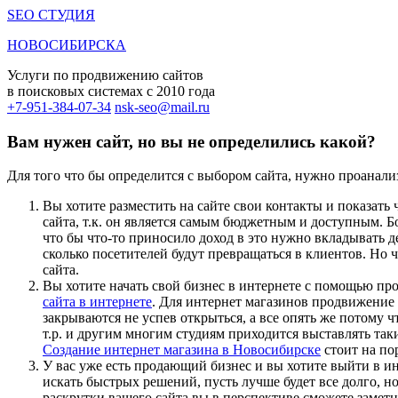
SEO СТУДИЯ
НОВОСИБИРСКА
Услуги по продвижению сайтов
в поисковых системах c 2010 года
+7-951-384-07-34
nsk-seo@mail.ru
Вам нужен сайт, но вы не определились какой?
Для того что бы определится с выбором сайта, нужно проанализ
Вы хотите разместить на сайте свои контакты и показать
сайта, т.к. он является самым бюджетным и доступным. 
что бы что-то приносило доход в это нужно вкладывать де
сколько посетителей будут превращаться в клиентов. Но 
сайта.
Вы хотите начать свой бизнес в интернете с помощью про
сайта в интернете
. Для интернет магазинов продвижение 
закрываются не успев открыться, а все опять же потому 
т.р. и другим многим студиям приходится выставлять таки
Создание интернет магазина в Новосибирске
стоит на по
У вас уже есть продающий бизнес и вы хотите выйти в ин
искать быстрых решений, пусть лучше будет все долго, н
раскрутки вашего сайта вы в перспективе сможете заметн