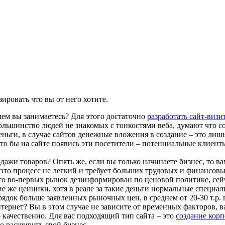
ировать что вы от него хотите.
 чем вы занимаетесь? Для этого достаточно
разработать сайт-визи
Большинство людей не знакомых с тонкостями веба, думают что с
ньги, в случае сайтов денежные вложения в создание – это лишь 
что бы на сайте появись эти посетители – потенциальные клиент
дажи товаров? Опять же, если вы только начинаете бизнес, то в
это процесс не легкий и требует больших трудовых и финансов
что во-первых рынок дезинформирован по ценовой политике, сей
е же ценники, хотя в реале за такие деньги нормальные специали
рядок больше заявленных рыночных цен, в среднем от 20-30 т.р.
тернет? Вы в этом случае не зависите от временных факторов, в
о качественно. Для вас подходящий тип сайта – это
создание корп
о расширить свой бизнес.